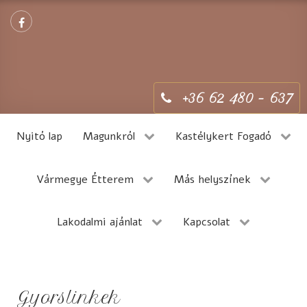
+36 62 480 - 637
Nyitó lap
Magunkról
Kastélykert Fogadó
Vármegye Étterem
Más helyszínek
Lakodalmi ajánlat
Kapcsolat
Gyorslinkek